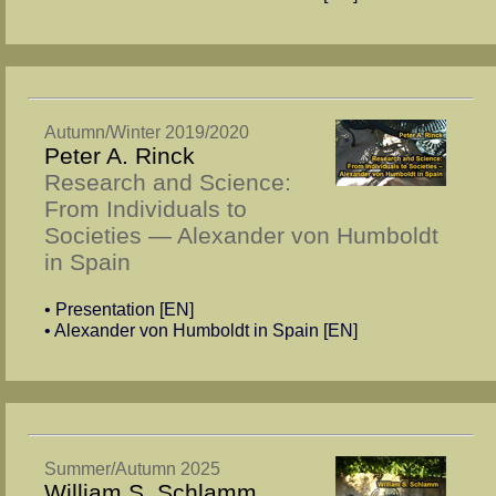
Autumn/Winter 2019/2020
Peter A. Rinck
Re­search and Science:
From Individuals to
Socie­ties — Alex­an­der von Hum­boldt
in Spain
• Presentation [EN]
• Alex­an­der von Hum­boldt in Spain [EN]
Summer/Autumn 2025
William S. Schlamm