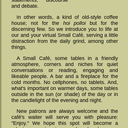
state­­ments, dis­course
and de­bate.
In other words, a kind of old-style coffee
house; not for the
hoi polloi
but for the
discerning few. So we introduce you to life at
our and your vir­tual Small Café, serving a little
distraction from the daily grind, among other
things.
A Small Café, some tables in a friendly
atmos­phere, corners and niches for quiet
conver­sa­tions or reading, engaging and
likeable people. A bar and a fireplace for the
cold months. No cell­phones, no tablets. And,
what's important on war­mer days, some tables
outside in the sun (or shade) of the day or in
the candlelight of the evening and night.
New patrons are always wel­come and the
café's waiter will serve you with pleasure:
"Enjoy." We hope this spot will become a