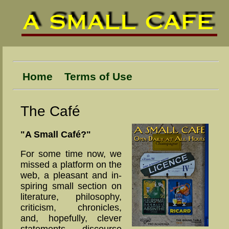
Home
Terms of Use
The Café
"A Small Café?"
For some time now, we
missed a plat­­form on the
web, a plea­s­ant and in­
spir­ing small sect­ion on
li­ter­ature, philo­sophy,
cri­ti­­cism, chron­i­cles,
and, hope­fully, cle­ver