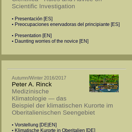
Scientific Investigation
• Presentación [ES]
• Preocupaciones ener­va­do­ras del prin­ci­piante [ES]
• Presentation [EN]
• Daunting worries of the novice [EN]
Autumn/Winter 2016/2017
Peter A. Rinck
Medizinische
Klimatologie — das
Beispiel der kli­ma­ti­schen Kur­orte im
Ober­ita­lieni­schen Seen­gebiet
• Vorstellung [DE|EN]
• Kli­ma­ti­sche Kur­orte in Ober­ita­lien [DE]