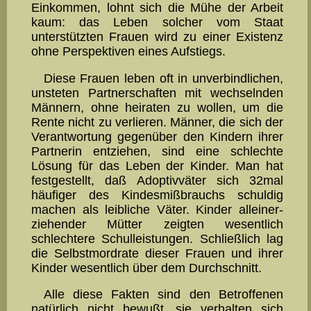
Einkommen, lohnt sich die Mühe der Arbeit
kaum: das Le­ben solcher vom Staat
unterstützten Frauen wird zu einer Existenz
ohne Per­spek­tiven eines Aufstiegs.
Diese Frauen leben oft in unverbindlichen,
unsteten Partner­schaften mit wech­seln­den
Männern, ohne heiraten zu wollen, um die
Rente nicht zu ver­lieren. Männer, die sich der
Ver­antwortung gegenüber den Kindern ihrer
Part­nerin entziehen, sind eine schlechte
Lösung für das Leben der Kinder. Man hat
festge­stellt, daß Adoptivväter sich 32mal
häufiger des Kindesmißbrauchs schul­dig
machen als leibliche Väter. Kinder alleiner­
ziehender Müt­ter zeigten we­sent­lich
schlechtere Schulleistungen. Schließlich lag
die Selbstmordrate dieser Frauen und ihrer
Kinder wesentlich über dem Durchschnitt.
Alle diese Fakten sind den Betroffenen
natürlich nicht bewußt, sie verhalten sich