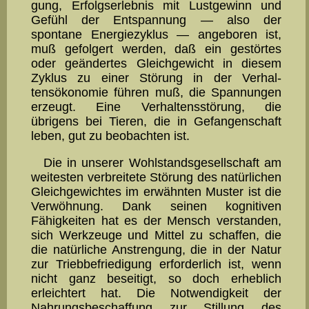
gung, Erfolgserlebnis mit Lustgewinn und
Gefühl der Ent­span­nung — also der
spontane Energiezyklus — ange­boren ist,
muß gefolgert wer­den, daß ein gestörtes
oder geänder­tes Gleichgewicht in diesem
Zyklus zu einer Störung in der Verhal­
tensökonomie führen muß, die Spannungen
er­zeugt. Eine Verhal­tensstörung, die
übrigens bei Tieren, die in Ge­fan­gen­schaft
leben, gut zu beobachten ist.
Die in unserer Wohlstandsgesellschaft am
weitesten verbreitete Störung des natürlichen
Gleichgewichtes im erwähnten Muster ist die
Verwöhnung. Dank seinen kognitiven
Fähigkeiten hat es der Mensch verstanden,
sich Werkzeuge und Mittel zu schaffen, die
die natürliche Anstrengung, die in der Natur
zur Triebbefriedigung er­forderlich ist, wenn
nicht ganz beseitigt, so doch er­heb­lich
erleich­tert hat. Die Notwendigkeit der
Nahrungsbeschaffung zur Stillung des