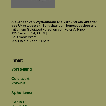
Alexander von Wytten­bach: Die Ver­nunft als Unter­tan
des Un­bewuss­ten.
Be­trach­tungen, her­aus­gegeben und
mit einem Ge­leit­wort ver­sehen von Peter A. Rinck.
135 Seiten; €14,90 [DE]
BoD Norderstedt.
ISBN 978-3-7357-4122-6
Inhalt
Vorstellung
Geleitwort
Vorwort
Aphorismen
Kapitel 1