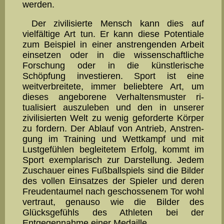
werden.
Der zivilisierte Mensch kann dies auf
vielfältige Art tun. Er kann diese Po­ten­tiale
zum Beispiel in einer anstrengenden Arbeit
einsetzen oder in die wis­sen­schaft­liche
Forschung oder in die künstleri­sche
Schöpfung investieren. Sport ist eine
weitverbreitete, immer beliebtere Art, um
dieses angeborene Ver­hal­tens­muster ri­
tualisiert auszuleben und den in unserer
zivilisierten Welt zu wenig geforderte Körper
zu fordern. Der Ablauf von Antrieb, Anstren­
gung im Training und Wettkampf und mit
Lustgefühlen begleite­tem Erfolg, kommt im
Sport exemplarisch zur Darstellung. Jedem
Zu­schauer eines Fußballspiels sind die Bilder
des vollen Einsatzes der Spieler und deren
Freudentaumel nach ge­schos­senem Tor wohl
vertraut, genauso wie die Bilder des
Glücksgefühls des Athleten bei der
Entgegennahme einer Medaille.