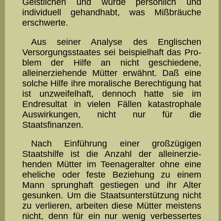
Geistlichen und wurde per­sön­lich und
individuell gehandhabt, was Mißbräuche
erschwer­te.
Aus seiner Analyse des Englischen
Versorgungsstaates sei bei­spielhaft das Pro­
blem der Hilfe an nicht geschiedene,
alleinerzie­hende Mütter erwähnt. Daß eine
solche Hilfe ihre moralische Be­rechtigung hat
ist unzweifelhaft, dennoch hatte sie im
Endresultat in vielen Fällen katastrophale
Auswirkungen, nicht nur für die
Staatsfinanzen.
Nach Einführung einer großzügigen
Staatshilfe ist die Anzahl der allein­erzie­
henden Mütter im Teenageralter ohne eine
eheliche oder feste Beziehung zu einem
Mann sprunghaft gestiegen und ihr Alter
gesunken. Um die Staats­unter­stützung nicht
zu verlieren, ar­beiten diese Mütter meistens
nicht, denn für ein nur wenig verbes­sertes