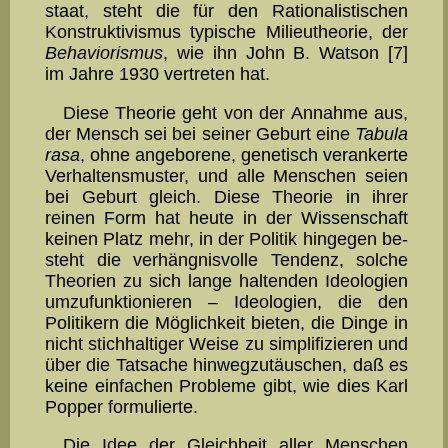
staat, steht die für den Rationalistischen
Konstruktivis­mus typische Milieu­theo­rie, der
Behaviorismus
, wie ihn John B. Watson [7]
im Jahre 1930 ver­tre­ten hat.
Diese Theorie geht von der Annahme aus,
der Mensch sei bei seiner Geburt eine
Tabula
rasa
, ohne angeborene, genetisch veran­kerte
Verhaltensmuster, und alle Menschen seien
bei Geburt gleich. Diese Theorie in ihrer
reinen Form hat heute in der Wissenschaft
keinen Platz mehr, in der Politik hingegen be­
steht die verhängnis­volle Tendenz, solche
Theorien zu sich lange haltenden Ideologien
umzufunktionieren – Ideologien, die den
Politikern die Möglich­keit bieten, die Dinge in
nicht stichhaltiger Weise zu simplifizieren und
über die Tatsache hinwegzutäuschen, daß es
keine einfachen Pro­bleme gibt, wie dies Karl
Popper for­mulierte.
Die Idee der Gleichheit aller Menschen