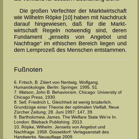
Die großen Verfechter der Marktwirtschaft
wie Wilhelm Röp­ke [10] ha­ben mit Nachdruck
darauf hingewiesen, daß für die Markt­
wirtschaft Regeln notwendig sind, deren
Fundament „jenseits von An­gebot und
Nachfrage“ im ethischen Be­reich liegen und
dem Lernprozeß des Menschen entstammen.
Fußnoten
6. Fritsch, B. Zitiert von Nentwig, Wolfgang.
Humanökologie. Berlin: Springer. 1995. 51.
7. Watson, John B. Behaviorism. Chicago: University of
Chicago Press, 1930.
8. Sell, Friedrich L. Gleichheit ist wenig brüderlich.
Grundzüge einer Theorie der optimalen Vielfalt. Neue
Zürcher Zeitung; 28. Juni 1997: 147, 39.
9. Bartholomew, James. The Welfare State We're In.
London: Biteback Publishing. 2013.
10. Röpke, Wilhelm. Jenseits von Angebot und
Nachfrage. 1958. Düsseldorf: Verlagsanstalt des
Handwerks. Neuauflage 2009.