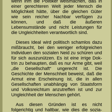
wenn ihm die Politiker weismachen, daß in
einer gerechteren Welt jeder Mensch die
Möglichkeit hätte, über die gleichen Güter
wie sein reicher Nachbar verfügen zu
können, und daß die äußeren
Lebensumstände und nicht Leistungen für
die Un­gleich­heiten ver­antwortlich sind.
Dieses Ideal wird politisch schamlos dazu
mißbraucht, bei den weniger er­folg­rei­chen
Individuen den sozialen Neid zu schüren und
für sich auszunützen. Es ist eine irrige Dok­
trin zu behaupten, daß es nur Arme gibt, weil
„die Ge­sell­schaft“ ungerecht ist. Die
Geschichte der Menschheit beweist, daß die
Ar­mut eine Erschei­nung ist, die in allen
Gesellschaften unabhängig von Staatsform
und Volksreichtum anzutreffen ist und zur
Un­gleichheit der Men­schen gehört.
Aus diesen Gründen ist es nicht
folgerichtig und haltbar, wie dies die sozia­