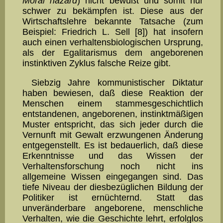
Moral hazard
) nicht bewußt und somit nur
schwer zu bekämpfen ist. Diese aus der
Wirtschaftslehre bekannte Tatsache (zum
Beispiel: Friedrich L. Sell [8]) hat inso­fern
auch einen verhaltensbiolo­gischen Ursprung,
als der Egalita­rismus dem angeborenen
instink­tiven Zyklus falsche Reize gibt.
Siebzig Jahre kommunistischer Diktatur
haben bewiesen, daß diese Reaktion der
Menschen einem stammesgeschichtlich
entstan­denen, angeborenen, in­stinkt­mäßigen
Muster entspricht, das sich jeder durch die
Vernunft mit Gewalt erzwungenen Änderung
entge­genstellt. Es ist bedauerlich, daß diese
Er­kennt­nisse und das Wis­sen der
Verhaltensforschung noch nicht ins
allgemeine Wissen ein­gegangen sind. Das
tiefe Niveau der diesbezüglichen Bildung der
Politiker ist ernüchternd. Statt das
unveränderbare angeborene, menschliche
Verhalten, wie die Geschichte lehrt, erfolglos