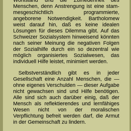
Menschen, denn Anstrengung ist eine stam­
mes­­ge­schicht­lich pro­gram­mierte,
angeborene Notwendigkeit. Bartho­lomew
weist darauf hin, daß es keine idealen
Lösungen für dieses Dilemma gibt. Auf das
Schweizer Sozial­system hinwei­send könn­ten
nach seiner Meinung die negativen Folgen
der Sozi­alhilfe durch ein so dezentral wie
möglich organisiertes Sozialwe­sen, das
individuell Hilfe leistet, minimiert werden.
Selbstverständlich gibt es in jeder
Gesellschaft eine Anzahl Men­schen, die —
ohne eigenes Verschulden — dieser Aufgabe
nicht ge­wachsen sind und Hilfe benötigen.
Alle sind sich auch darüber einig, daß der
Mensch als re­flek­tie­ren­des und lernfähiges
Wesen nicht von der moralischen
Verpflichtung befreit wer­den darf, die Armut
in der Gemeinschaft zu lindern.