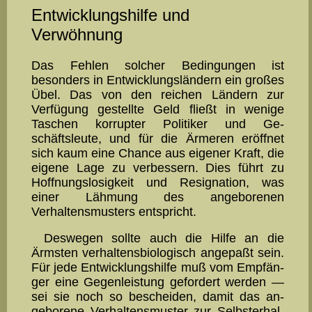
Entwicklungshilfe und
Verwöhnung
Das Fehlen solcher Bedingungen ist
besonders in Entwicklungslän­dern ein großes
Übel. Das von den reichen Ländern zur
Verfügung gestellte Geld fließt in wenige
Taschen korrupter Politi­ker und Ge­
schäftsleute, und für die Ärmeren eröffnet
sich kaum eine Chance aus eigener Kraft, die
eigene Lage zu ver­bes­sern. Dies führt zu
Hoffnungslosigkeit und Resignation, was
einer Lähmung des ange­borenen
Verhaltensmusters entspricht.
Deswegen sollte auch die Hilfe an die
Ärmsten verhaltensbiolo­gisch angepaßt sein.
Für jede Entwicklungshilfe muß vom Empfän­
ger eine Gegenleis­tung ge­for­dert werden —
sei sie noch so beschei­den, damit das an­
geborene Ver­hal­tens­muster zur Selbsterhal­