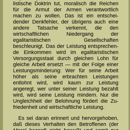
listische Doktrin tut, moralisch die Reichen
für die Armut der Armen ver­ant­wort­lich
machen zu wollen. Das ist ein entschei­
dender Denkfehler, der übri­gens auch eine
andere Tatsache ver­kennt, die den
wirtschaftlichen Niedergang der
egalitaristischen Gesellschaften
beschleunigt. Das der Leistung ent­spre­chen­
de Ein­kommen wird im egalitaristischen
Versorgungsstaat durch gleichen Lohn für
gleiche Arbeit ersetzt — mit der Folge einer
Leistungsmin­derung: Wer für seine Arbeit
höher als seine erbrachten Leistungen
entlohnt wird, wird kaum zur Leistung
angeregt, wer unter seiner Leistung bezahlt
wird, wird sei­ne Leistung mindern. Nur die
Un­gleichheit der Belohnung fördert die Zu­
frie­den­heit und wirtschaft­liche Leistung.
Es sei daran erinnert und hervorgehoben,
daß dieses Verhalten den Be­trof­fenen (der