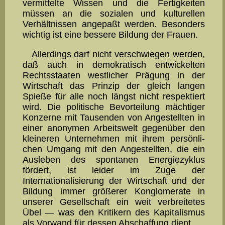
vermit­telte Wissen und die Fertigkeiten
müssen an die sozialen und kultu­rellen
Verhältnissen angepaßt werden. Besonders
wichtig ist eine bessere Bildung der Frauen.
Allerdings darf nicht verschwiegen werden,
daß auch in demo­kratisch ent­wick­el­ten
Rechtsstaaten westlicher Prägung in der
Wirtschaft das Prinzip der gleich langen
Spieße für alle noch längst nicht respektiert
wird. Die politische Be­vor­tei­lung mächtiger
Kon­zerne mit Tausenden von Angestellten in
einer ano­ny­men Arbeits­welt gegenüber den
kleineren Unternehmen mit ihrem per­sön­­li­
chen Umgang mit den Angestellten, die ein
Ausleben des sponta­nen Ener­gie­zyklus
fördert, ist leider im Zuge der
Internationalisie­rung der Wirtschaft und der
Bildung immer größerer Konglomera­te in
unserer Gesellschaft ein weit verbreitetes
Übel — was den Kritikern des Kapitalismus
als Vorwand für dessen Abschaffung dient.