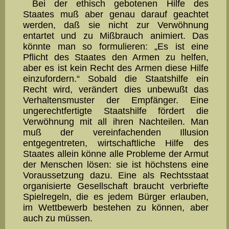
Bei der ethisch gebotenen Hilfe des
Staates muß aber genau darauf geachtet
werden, daß sie nicht zur Verwöhnung
entartet und zu Mißbrauch animiert. Das
könnte man so formulieren: „Es ist eine
Pflicht des Staates den Armen zu helfen,
aber es ist kein Recht des Armen diese Hilfe
einzufordern.“ Sobald die Staatshilfe ein
Recht wird, verändert dies unbewußt das
Verhaltensmuster der Empfänger. Eine
ungerechtfertigte Staatshilfe för­dert die
Verwöh­nung mit all ihren Nachteilen. Man
muß der ver­einfachenden Illu­sion
entgegentreten, wirt­schaft­liche Hilfe des
Staates allein könne alle Probleme der Armut
der Men­schen lösen: sie ist höchstens eine
Voraussetzung dazu. Eine als Rechtsstaat
or­ganisierte Gesellschaft braucht verbriefte
Spielregeln, die es jedem Bürger er­lauben,
im Wettbewerb bestehen zu können, aber
auch zu müssen.