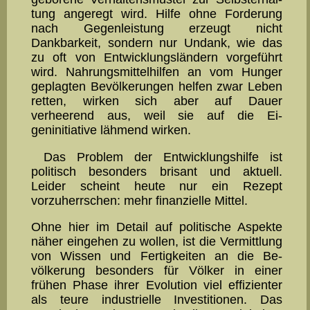
tung angeregt wird. Hil­fe ohne Forderung
nach Gegenleistung er­zeugt nicht
Dankbarkeit, sondern nur Undank, wie das
zu oft von Ent­wicklungsländern vor­geführt
wird. Nahrungsmittelhilfen an vom Hunger
geplagten Be­völkerungen helfen zwar Leben
retten, wirken sich aber auf Dauer
verheerend aus, weil sie auf die Ei­
geninitiative lähmend wirken.
Das Problem der Entwicklungshilfe ist
politisch besonders bri­sant und aktuell.
Leider scheint heute nur ein Rezept
vorzuherr­schen: mehr finanzielle Mittel.
Ohne hier im Detail auf politische Aspekte
näher eingehen zu wollen, ist die Vermittlung
von Wissen und Fertigkeiten an die Be­
völkerung besonders für Völker in einer
frühen Phase ihrer Evolu­tion viel effizienter
als teure in­dus­tri­elle Investitionen. Das