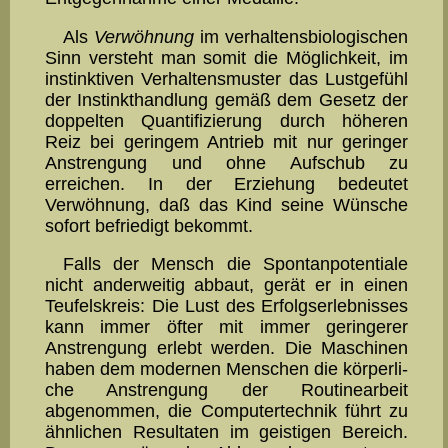
Als
Verwöhnung
im verhaltensbiologischen
Sinn versteht man somit die Mög­lich­keit, im
instinktiven Verhaltensmuster das Lust­gefühl
der Instinkthandlung gemäß dem Gesetz der
doppelten Quantifizierung durch höheren
Reiz bei ge­rin­gem Antrieb mit nur geringer
Anstrengung und ohne Aufschub zu
erreichen. In der Er­ziehung bedeutet
Verwöhnung, daß das Kind seine Wünsche
sofort be­friedigt bekommt.
Falls der Mensch die Spontanpotentiale
nicht anderweitig ab­baut, gerät er in einen
Teufelskreis: Die Lust des Erfolgserlebnisses
kann immer öfter mit immer geringerer
Anstrengung erlebt wer­den. Die Maschinen
haben dem modernen Menschen die körperli­
che Anstrengung der Routinearbeit
abgenommen, die Com­pu­ter­­technik führt zu
ähnlichen Resultaten im geistigen Bereich.