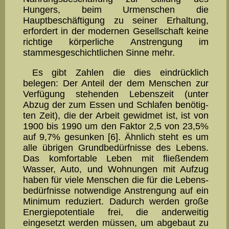
Hungers, beim Urmenschen die
Hauptbeschäftigung zu seiner Erhaltung,
erfordert in der modernen Gesellschaft keine
richtige körperliche Anstrengung im
stammesgeschichtlichen Sinne mehr.
Es gibt Zahlen die dies eindrücklich
belegen: Der Anteil der dem Menschen zur
Verfügung stehenden Lebenszeit (unter
Abzug der zum Essen und Schlafen be­nö­tig­
ten Zeit), die der Arbeit gewid­met ist, ist von
1900 bis 1990 um den Fak­tor 2,5 von 23,5%
auf 9,7% gesunken [6]. Ähnlich steht es um
alle übrigen Grund­bedürfnis­se des Lebens.
Das komfortable Leben mit fließendem
Wasser, Auto, und Wohnungen mit Aufzug
ha­ben für viele Menschen die für die Le­bens­
bedürfnisse notwendige Anstrengung auf ein
Mini­mum re­duziert. Dadurch werden große
Energiepotentiale frei, die ander­weitig
eingesetzt werden müs­sen, um abgebaut zu