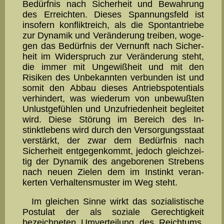
Bedürfnis nach Si­cher­heit und Bewahrung
des Erreichten. Dieses Spannungs­feld ist
insofern kon­flikt­reich, als die Spontantriebe
zur Dynamik und Veränderung treiben, wo­ge­
gen das Bedürfnis der Vernunft nach Si­cher­
heit im Widerspruch zur Ver­än­de­rung steht,
die immer mit Ungewißheit und mit den
Risiken des Unbekannten verbunden ist und
somit den Abbau dieses Antriebspotentials
verhindert, was wiederum von unbewußten
Unlustgefühlen und Unzufriedenheit begleitet
wird. Diese Störung im Bereich des In­
stinktlebens wird durch den Ver­sor­gungs­staat
verstärkt, der zwar dem Bedürfnis nach
Sicherheit entgegenkommt, je­doch gleichzei­
tig der Dynamik des angeborenen Strebens
nach neuen Zielen dem im Instinkt veran­
kerten Verhaltensmuster im Weg steht.
Im gleichen Sinne wirkt das sozialistische
Postulat der als so­ziale Gerechtigkeit
bezeichneten Umverteilung des Reichtums.