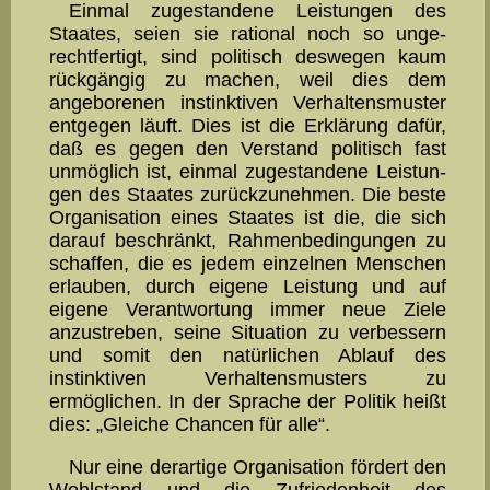
Einmal zugestandene Leistungen des
Staates, seien sie rational noch so un­ge­
recht­fertigt, sind politisch deswegen kaum
rückgängig zu machen, weil dies dem
angeborenen instinktiven Verhaltensmu­ster
entgegen läuft. Dies ist die Erklärung dafür,
daß es gegen den Verstand politisch fast
unmöglich ist, ein­mal zugestandene Leistun­
gen des Staates zurückzunehmen. Die be­ste
Organisation eines Staates ist die, die sich
darauf be­schränkt, Rahmenbedingungen zu
schaf­fen, die es jedem einzelnen Menschen
erlauben, durch eigene Leistung und auf
eigene Verant­wortung immer neue Ziele
anzustreben, seine Situation zu ver­bessern
und somit den natürlichen Ablauf des
instinktiven Ver­hal­tens­musters zu
ermöglichen. In der Sprache der Politik heißt
dies: „Gleiche Chan­cen für alle“.
Nur eine derartige Organisation fördert den
Wohlstand und die Zu­friedenheit des