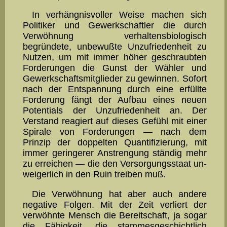
In verhängnisvoller Weise machen sich
Politiker und Gewerk­schaftler die durch
Verwöhnung verhaltensbiologisch
begründete, unbewußte Unzufriedenheit zu
Nutzen, um mit immer höher ge­schraubten
Forderungen die Gunst der Wähler und
Gewerkschafts­mitglieder zu gewinnen. Sofort
nach der Entspannung durch eine erfüllte
Forderung fängt der Aufbau eines neuen
Potentials der Un­­zu­frie­den­heit an. Der
Verstand reagiert auf dieses Gefühl mit ei­ner
Spirale von For­de­rungen — nach dem
Prinzip der doppelten Quanti­fizierung, mit
immer ge­rin­gerer Anstrengung ständig mehr
zu er­reichen — die den Versorgungsstaat un­
wei­gerlich in den Ruin trei­ben muß.
Die Verwöhnung hat aber auch andere
negative Folgen. Mit der Zeit verliert der
verwöhnte Mensch die Bereitschaft, ja sogar
die Fähigkeit, die stam­mes­ge­schicht­lich